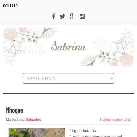
CONTATO
12 de janeiro de 2011
Nhoque
Marcadores:
Salgados
Nenhum comentário:
- 1kg de batatas
- 1 colher de sobremesa de sal