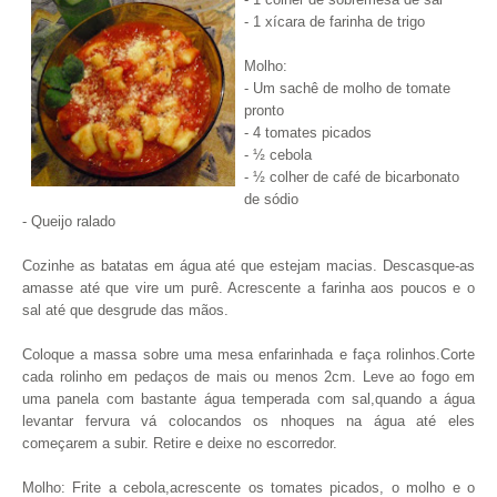
- 1 xícara de farinha de trigo
Molho:
- Um sachê de molho de tomate
pronto
- 4 tomates picados
- ½ cebola
- ½ colher de café de bicarbonato
de sódio
- Queijo ralado
Cozinhe as batatas em água até que estejam macias. Descasque-as
amasse até que vire um purê. Acrescente a farinha aos poucos e o
sal até que desgrude das mãos.
Coloque a massa sobre uma mesa enfarinhada e faça rolinhos.Corte
cada rolinho em pedaços de mais ou menos 2cm. Leve ao fogo em
uma panela com bastante água temperada com sal,quando a água
levantar fervura vá colocandos os nhoques na água até eles
começarem a subir. Retire e deixe no escorredor.
Molho: Frite a cebola,acrescente os tomates picados, o molho e o